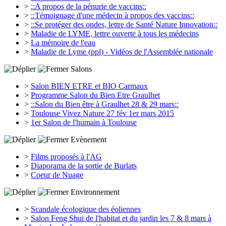
>
::A propos de la pénurie de vaccins::
>
::Témoignage d'une médecin à propos des vaccins::
>
::Se protéger des ondes, lettre de Santé Nature Innovation::
>
Maladie de LYME, lettre ouverte à tous les médecins
>
La mémoire de l'eau
>
Maladie de Lyme (ppl) - Vidéos de l'Assemblée nationale
Salons
>
Salon BIEN ETRE et BIO Carmaux
>
Programme Salon du Bien Etre Graulhet
>
::Salon du Bien être à Graulhet 28 & 29 mars::
>
Toulouse Vivez Nature 27 fév 1er mars 2015
>
1er Salon de l'humain à Toulouse
Evènement
>
Films proposés à l'AG
>
Diaporama de la sortie de Burlats
>
Coeur de Nuage
Environnement
>
Scandale écologique des éoliennes
>
Salon Feng Shui de l'habitat et du jardin les 7 & 8 mars à