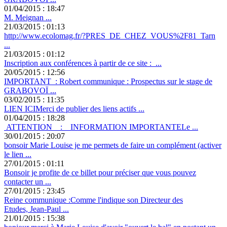
01/04/2015 : 18:47
M. Meignan ...
21/03/2015 : 01:13
http://www.ecolomag.fr/?PRES_DE_CHEZ_VOUS%2F81_Tarn
...
21/03/2015 : 01:12
Inscription aux conférences à partir de ce site : ...
20/05/2015 : 12:56
IMPORTANT : Robert communique : Prospectus sur le stage de
GRABOVOÏ ...
03/02/2015 : 11:35
LIEN ICIMerci de publier des liens actifs ...
01/04/2015 : 18:28
ATTENTION : INFORMATION IMPORTANTELe ...
30/01/2015 : 20:07
bonsoir Marie Louise je me permets de faire un complément (activer
le lien ...
27/01/2015 : 01:11
Bonsoir je profite de ce billet pour préciser que vous pouvez
contacter un ...
27/01/2015 : 23:45
Reine communique :Comme l'indique son Directeur des
Etudes, Jean-Paul ...
21/01/2015 : 15:38