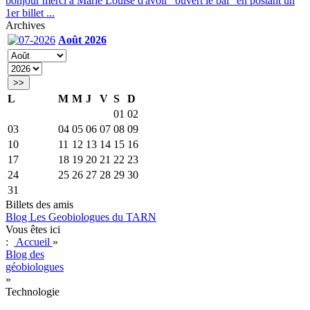
bonjour merci à Marie Louise d'avoir "ouvert le bal" en postant un
1er billet ...
Archives
Août 2026
>>
L
M
M
J
V
S
D
01
02
03
04
05
06
07
08
09
10
11
12
13
14
15
16
17
18
19
20
21
22
23
24
25
26
27
28
29
30
31
Billets des amis
Blog Les Geobiologues du TARN
Vous êtes ici
:
Accueil
»
Blog des
géobiologues
»
Technologie