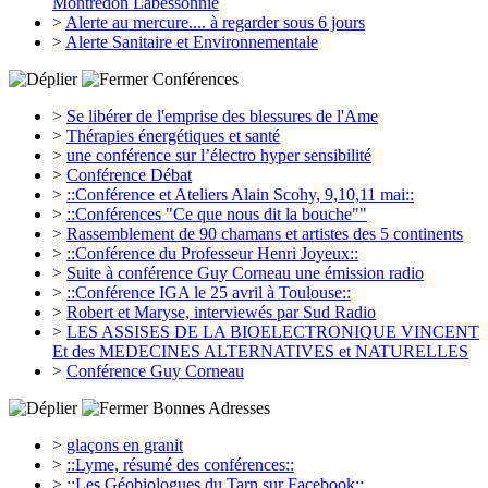
Montredon Labessonnié
>
Alerte au mercure.... à regarder sous 6 jours
>
Alerte Sanitaire et Environnementale
Conférences
>
Se libérer de l'emprise des blessures de l'Ame
>
Thérapies énergétiques et santé
>
une conférence sur l’électro hyper sensibilité
>
Conférence Débat
>
::Conférence et Ateliers Alain Scohy, 9,10,11 mai::
>
::Conférences "Ce que nous dit la bouche""
>
Rassemblement de 90 chamans et artistes des 5 continents
>
::Conférence du Professeur Henri Joyeux::
>
Suite à conférence Guy Corneau une émission radio
>
::Conférence IGA le 25 avril à Toulouse::
>
Robert et Maryse, interviewés par Sud Radio
>
LES ASSISES DE LA BIOELECTRONIQUE VINCENT
Et des MEDECINES ALTERNATIVES et NATURELLES
>
Conférence Guy Corneau
Bonnes Adresses
>
glaçons en granit
>
::Lyme, résumé des conférences::
>
::Les Géobiologues du Tarn sur Facebook::