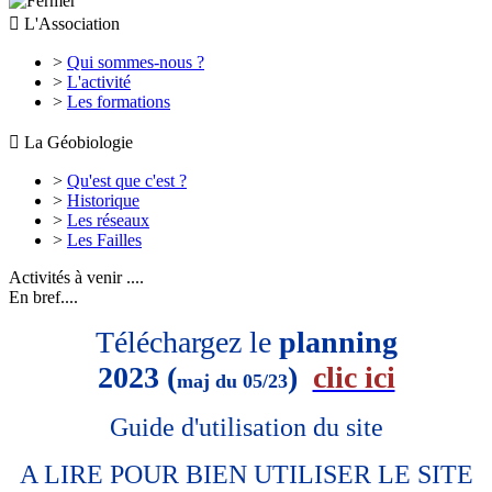

L'Association
>
Qui sommes-nous ?
>
L'activité
>
Les formations

La Géobiologie
>
Qu'est que c'est ?
>
Historique
>
Les réseaux
>
Les Failles
Activités à venir ....
En bref....
Téléchargez le
planning
2023 (
)
clic ici
maj du 05/23
Guide d'utilisation du site
A LIRE POUR BIEN UTILISER LE SITE