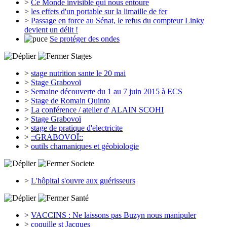
>
Ce Monde invisible qui nous entoure
>
les effets d'un portable sur la limaille de fer
>
Passage en force au Sénat, le refus du compteur Linky
devient un délit !
Se protéger des ondes
Stages
>
stage nutrition sante le 20 mai
>
Stage Grabovoï
>
Semaine découverte du 1 au 7 juin 2015 à ECS
>
Stage de Romain Quinto
>
La conférence / atelier d' ALAIN SCOHI
>
Stage Grabovoï
>
stage de pratique d'electricite
>
::GRABOVOÏ::
>
outils chamaniques et géobiologie
Societe
>
L'hôpital s'ouvre aux guérisseurs
Santé
>
VACCINS : Ne laissons pas Buzyn nous manipuler
>
coquille st Jacques