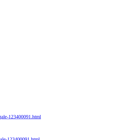
legale-123400091.html
egale-123400091.html