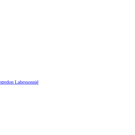
ontredon Labessonnié