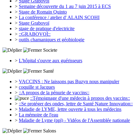
>
Stage Grabovoï
>
Semaine découverte du 1 au 7 juin 2015 à ECS
>
Stage de Romain Quinto
>
La conférence / atelier d' ALAIN SCOHI
>
Stage Grabovoï
>
stage de pratique d'electricite
>
::GRABOVOÏ::
>
outils chamaniques et géobiologie
Societe
>
L'hôpital s'ouvre aux guérisseurs
Santé
>
VACCINS : Ne laissons pas Buzyn nous manipuler
>
coquille st Jacques
>
::A propos de la pénurie de vaccins::
::Témoignage d'une médecin à propos des vaccins::
>
::Se protéger des ondes, lettre de Santé Nature Innovation::
>
Maladie de LYME, lettre ouverte à tous les médecins
>
La mémoire de l'eau
>
Maladie de Lyme (ppl) - Vidéos de l'Assemblée nationale
Salons