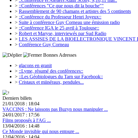
>
::Conférence et Ateliers Alain Scohy, 9,10,11 mai::
>
::Conférences "Ce que nous dit la bouche""
>
Rassemblement de 90 chamans et artistes des 5 continents
>
::Conférence du Professeur Henri Joyeux::
>
Suite à conférence Guy Corneau une émission radio
>
::Conférence IGA le 25 avril à Toulouse::
>
Robert et Maryse, interviewés par Sud Radio
>
LES ASSISES DE LA BIOELECTRONIQUE VINCENT E
>
Conférence Guy Corneau
Bonnes Adresses
>
glaçons en granit
>
::Lyme, résumé des conférences::
>
::Les Géobiologues du Tarn sur Facebook::
>
Cristaux et miinéraux, pendules...
Derniers billets
21/01/2018 : 18:04
VACCINS : Ne laissons pas Buzyn nous manipuler ...
24/01/2017 : 17:56
Films proposés à l'AG ...
13/04/2016 : 14:48
Ce Monde invisible qui nous entoure ...
12/04/2016 : 14:04