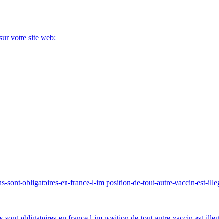
sur votre site web:
-sont-obligatoires-en-france-l-im position-de-tout-autre-vaccin-est-il
sont-obligatoires-en-france-l-im position-de-tout-autre-vaccin-est-ill