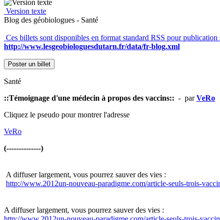
Version texte
Blog des géobiologues - Santé
Ces billets sont disponibles en format standard RSS pour publication 
http://www.lesgeobiologuesdutarn.fr/data/fr-blog.xml
Poster un billet
Santé
::Témoignage d'une médecin à propos des vaccins::
- par
VeRo
Cliquez le pseudo pour montrer l'adresse
VeRo
(--------------)
A diffuser largement, vous pourrez sauver des vies :
http://www.2012un-nouveau-paradigme.com/article-seuls-trois-vaccins
A diffuser largement, vous pourrez sauver des vies :
http://www.2012un-nouveau-paradigme.com/article-seuls-trois-vaccins-