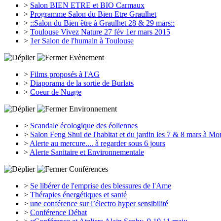
>
Salon BIEN ETRE et BIO Carmaux
>
Programme Salon du Bien Etre Graulhet
>
::Salon du Bien être à Graulhet 28 & 29 mars::
>
Toulouse Vivez Nature 27 fév 1er mars 2015
>
1er Salon de l'humain à Toulouse
Evènement
>
Films proposés à l'AG
>
Diaporama de la sortie de Burlats
>
Coeur de Nuage
Environnement
>
Scandale écologique des éoliennes
>
Salon Feng Shui de l'habitat et du jardin les 7 & 8 mars à M
>
Alerte au mercure.... à regarder sous 6 jours
>
Alerte Sanitaire et Environnementale
Conférences
>
Se libérer de l'emprise des blessures de l'Ame
>
Thérapies énergétiques et santé
>
une conférence sur l’électro hyper sensibilité
>
Conférence Débat