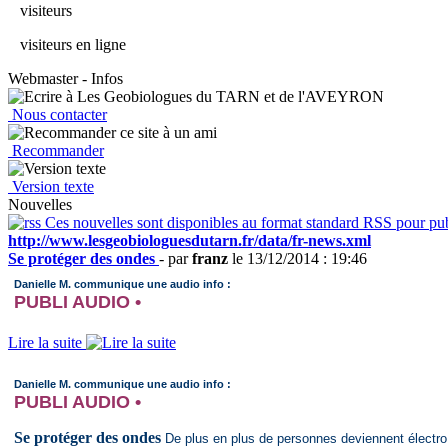
visiteurs
visiteurs en ligne
Webmaster - Infos
Nous contacter
Recommander
Version texte
Nouvelles
Ces nouvelles sont disponibles au format standard RSS pour publ
http://www.lesgeobiologuesdutarn.fr/data/fr-news.xml
Se protéger des ondes
- par
franz
le 13/12/2014 : 19:46
Danielle M. communique une audio info :
PUBLI AUDIO •
Se protéger des ondes
De plus en plus de personnes deviennent électro 
Lire la suite
par ces ondes, et s’en protéger.
Danielle M. communique une audio info :
Ecouter
ICI
PUBLI AUDIO •
Se protéger des ondes
De plus en plus de personnes deviennent électro 