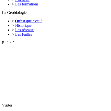
>
Les formations
La Géobiologie
>
Qu'est que c'est ?
>
Historique
>
Les réseaux
>
Les Failles
En bref....
Visites