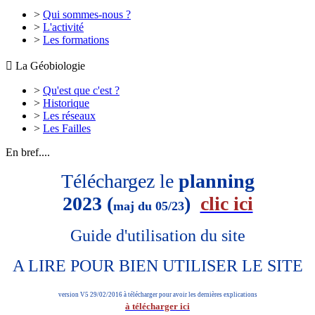
>
Qui sommes-nous ?
>
L'activité
>
Les formations

La Géobiologie
>
Qu'est que c'est ?
>
Historique
>
Les réseaux
>
Les Failles
En bref....
Téléchargez le
planning
2023 (
)
clic ici
maj du 05/23
Guide d'utilisation du site
A LIRE POUR BIEN UTILISER LE SITE
version V5 29/02/2016 à télécharger pour avoir les dernières explications
à télécharger ici