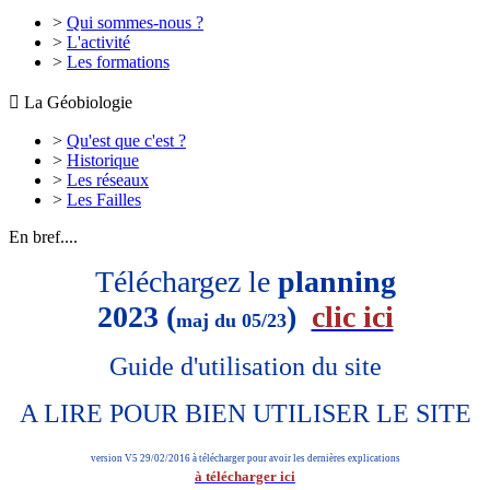
>
Qui sommes-nous ?
>
L'activité
>
Les formations

La Géobiologie
>
Qu'est que c'est ?
>
Historique
>
Les réseaux
>
Les Failles
En bref....
Téléchargez le
planning
2023 (
)
clic ici
maj du 05/23
Guide d'utilisation du site
A LIRE POUR BIEN UTILISER LE SITE
version V5 29/02/2016 à télécharger pour avoir les dernières explications
à télécharger ici