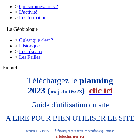
>
Qui sommes-nous ?
>
L'activité
>
Les formations

La Géobiologie
>
Qu'est que c'est ?
>
Historique
>
Les réseaux
>
Les Failles
En bref....
Téléchargez le
planning
2023 (
)
clic ici
maj du 05/23
Guide d'utilisation du site
A LIRE POUR BIEN UTILISER LE SITE
version V5 29/02/2016 à télécharger pour avoir les dernières explications
à télécharger ici