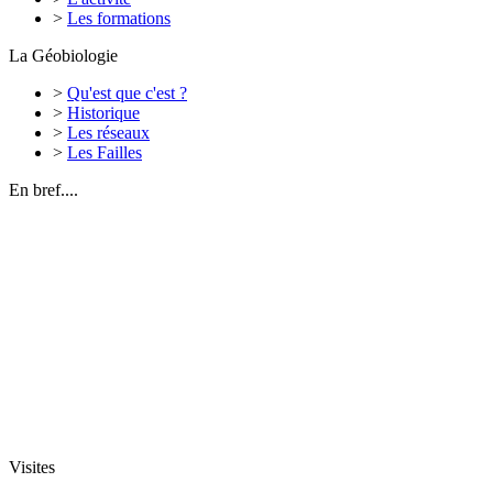
>
Les formations
La Géobiologie
>
Qu'est que c'est ?
>
Historique
>
Les réseaux
>
Les Failles
En bref....
Visites