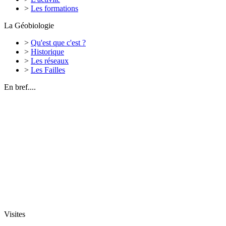
>
Les formations
La Géobiologie
>
Qu'est que c'est ?
>
Historique
>
Les réseaux
>
Les Failles
En bref....
Visites