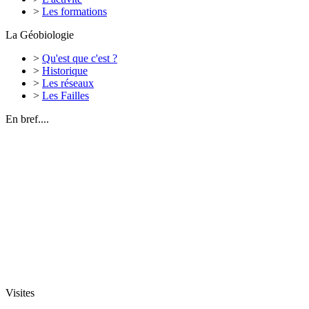
>
Les formations
La Géobiologie
>
Qu'est que c'est ?
>
Historique
>
Les réseaux
>
Les Failles
En bref....
Visites