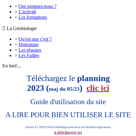
>
Qui sommes-nous ?
>
L'activité
>
Les formations

La Géobiologie
>
Qu'est que c'est ?
>
Historique
>
Les réseaux
>
Les Failles
En bref....
Téléchargez le
planning
2023 (
)
clic ici
maj du 05/23
Guide d'utilisation du site
A LIRE POUR BIEN UTILISER LE SITE
version V5 29/02/2016 à télécharger pour avoir les dernières explications
à télécharger ici